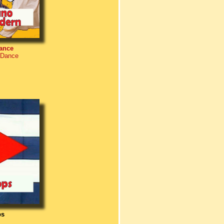
ance
 Dance
ps