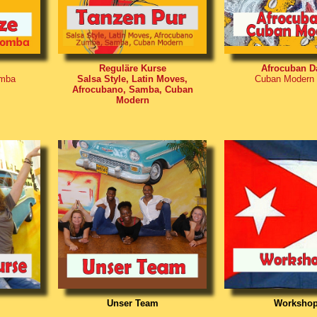
Reguläre Kurse
Afrocuban D
omba
Salsa Style, Latin Moves,
Cuban Modern
Afrocubano, Samba, Cuban
Modern
Unser Team
Worksho