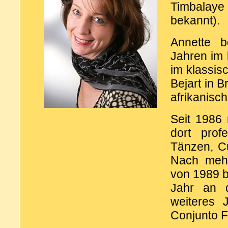
Timbalaye
bekannt).
Annette b
Jahren im 
im klassis
Bejart in 
afrikanisc
Seit 1986
dort prof
Tänzen, C
Nach mehr
von 1989 bi
Jahr an d
weiteres 
Conjunto F