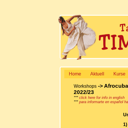
Home
Aktuell
Kurse
-> Afrocuba
Workshops
2022/23
***
click here for info in english
***
para informarte en español ha
Un
1)