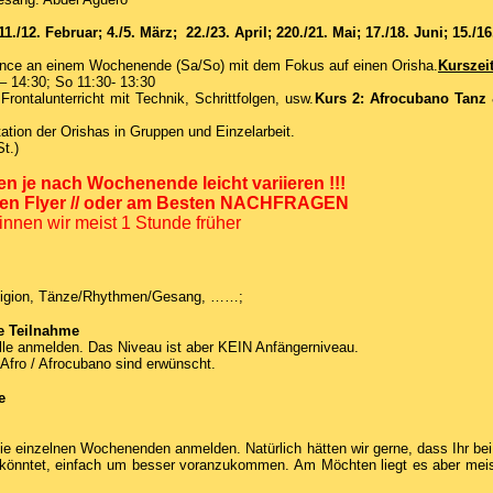
1./12. Februar; 4./5. März; 22./23. April; 220./21. Mai; 17./18. Juni; 15./16
nce an einem Wochenende (Sa/So) mit dem Fokus auf einen Orisha.
Kurszei
– 14:30; So 11:30- 13:30
Frontalunterricht mit Technik, Schrittfolgen, usw.
Kurs 2: Afrocubano Tanz &
tation der Orishas in Gruppen und Einzelarbeit.
St.)
en je nach Wochenende leicht variieren !!!
llen Flyer // oder am Besten NACHFRAGEN
nen wir meist 1 Stunde früher
eligion, Tänze/Rhythmen/Gesang, ……;
e Teilnahme
lle anmelden. Das Niveau ist aber KEIN Anfängerniveau.
 Afro / Afrocubano sind erwünscht.
e
die einzelnen Wochenenden anmelden. Natürlich hätten wir gerne, dass Ihr be
önntet, einfach um besser voranzukommen. Am Möchten liegt es aber meis