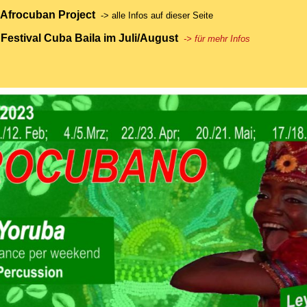
 Afrocuban Project
-> alle Infos auf dieser Seite
 Festival Cuba Baila im Juli/August
-> für mehr Info
s