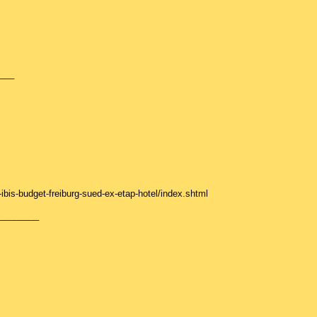
___
ibis-budget-freiburg-sued-ex-etap-hotel/index.shtml
________