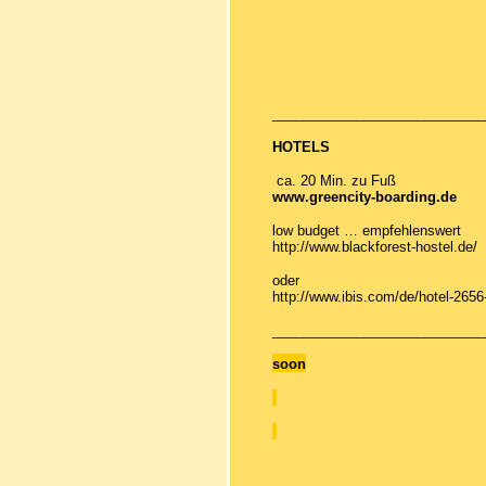
____________________________
HOTELS
ca. 20 Min. zu Fuß
www.greencity-boarding.de
low budget … empfehlenswert
http://www.blackforest-hostel.de/
oder
http://www.ibis.com/de/hotel-2656-
____________________________
soon