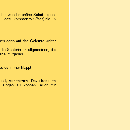
chts wunderschöne Schrittfolgen,
…. dazu kommen wir (fast) nie. In
en dann auf das Gelernte weiter
ie Santeria im allgemeinen, die
rial mitgeben.
ss es immer klappt.
Yoandy Armenteros. Dazu kommen
nd singen zu können. Auch für