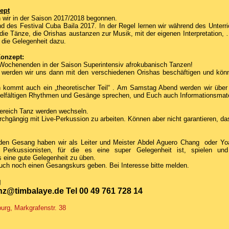
ept
 wir in der Saison 2017/2018 begonnen.
d des Festival Cuba Baila 2017. In der Regel lernen wir während des Unterri
die Tänze, die Orishas austanzen zur Musik, mit der eigenen Interpretation, 
 die Gelegenheit dazu.
Konzept:
Wochenenden in der Saison Superintensiv afrokubanisch Tanzen!
 werden wir uns dann mit den verschiedenen Orishas beschäftigen und könn
 kommt auch ein „theoretischer Teil“ . Am Samstag Abend werden wir über d
vielfältigen Rhythmen und Gesänge sprechen, und Euch auch Informationsmate
Bereich Tanz werden wechseln.
chgängig mit Live-Perkussion zu arbeiten. Können aber nicht garantieren, da
 den Gesang haben wir als Leiter und Meister Abdel Aguero Chang oder 
e Perkussionisten, für die es eine super Gelegenheit ist, spielen u
s eine gute Gelegenheit zu üben.
uch noch einen Gesangskurs geben. Bei Interesse bitte melden.
g
anz@timbalaye.de Tel 00 49 761 728 14
burg, Markgrafenstr. 38