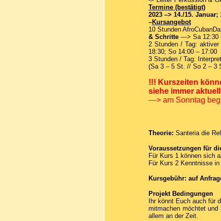
Termine (bestätigt)
2023 –> 14./15. Januar; 1
–
Kursangebot
10 Stunden AfroCubanDa
& Schritte
—>
Sa 12:30 
2 Stunden / Tag: aktiver 
18:30; So 14:00 – 17:00
3 Stunden / Tag: Interpre
(Sa 3 – 5 St. // So 2 – 3 
!!! Kurszeiten könn
siehe immer aktue
—> am Sonntag begin
Theorie:
Santeria die R
Voraussetzungen für di
Für Kurs 1 können sich a
Für Kurs 2 Kenntnisse in
Kursgebühr: auf Anfrag
Projekt Bedingungen
Ihr könnt Euch auch für 
mitmachen möchtet und k
allem an der Zeit.