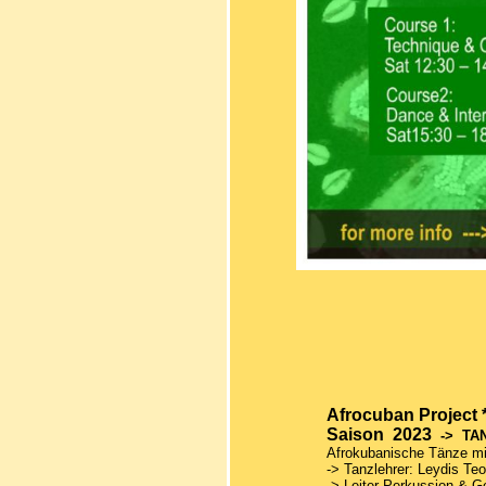
Afrocuban Project 
Saison 2023
-> TA
Afrokubanische Tänze mi
-> Tanzlehrer: Leydis Te
-> Leiter Perkussion & G