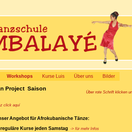
Workshops
Kurse Luis
Über uns
Bilder
n Project Saison
Über rote Schrift klicken un
z click aquí
ser Angebot für Afrokubanische Tänze:
 reguläre Kurse jeden Samstag
-> für mehr Info
s