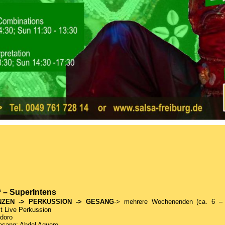
* – SuperIntens
NZEN -> PERKUSSION -> GESANG
-> mehrere Wochenenden (ca. 6 –
t Live Perkussion
odoro
esang: Abdel Aguero